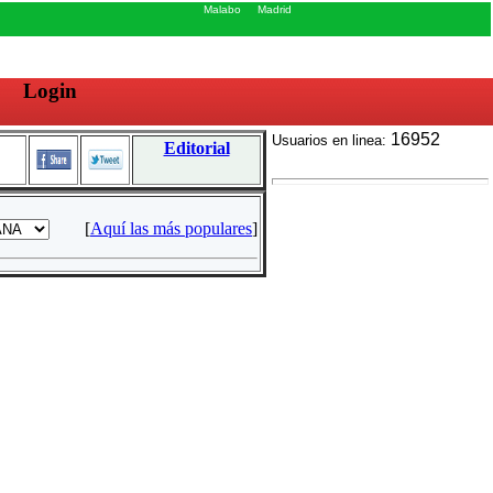
Malabo
Madrid
Login
16952
Usuarios en linea:
Editorial
[
Aquí las más populares
]