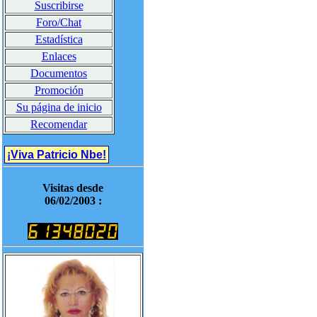
Suscribirse
Foro/Chat
Estadística
Enlaces
Documentos
Promoción
Su página de inicio
Recomendar
¡Viva Patricio Nbe!
Visitas desde
06/02/2003 :