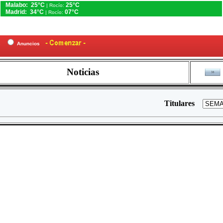
Malabo: 25°C
25°C
| Rocío:
Madrid: 34°C
07°C
| Rocío:
es
Anuncios
Noticias
Titulares