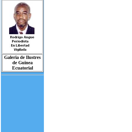
Galeria de Ilustres
de Guinea
Ecuatorial