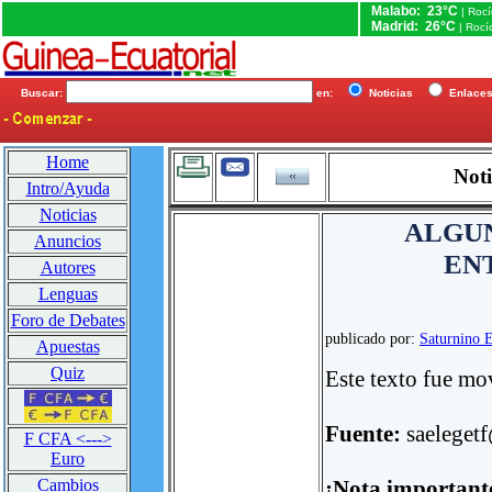
Malabo: 23°C
| Roc
Madrid: 26°C
| Rocí
Buscar:
en:
Noticias
Enlac
Home
Noti
Intro/Ayuda
Noticias
ALGUN
Anuncios
EN
Autores
Lenguas
Foro de Debates
publicado por:
Saturnino
Apuestas
Quiz
Este texto fue mo
Fuente:
saelege
F CFA <--->
Euro
¡Nota important
Cambios