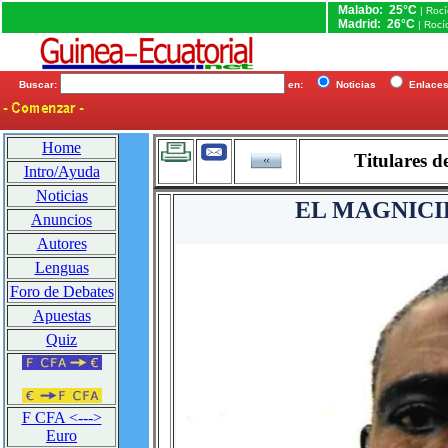
Malabo: 25°C
| Roc
Madrid: 26°C
| Rocí
Buscar:
en:
Noticias
Enlac
Home
Titulares d
Intro/Ayuda
Noticias
EL MAGNICI
Anuncios
Autores
Lenguas
Foro de Debates
Apuestas
Quiz
F CFA <--->
Euro