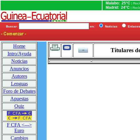
Malabo: 25°C
| Roc
Madrid: 24°C
| Rocí
Buscar:
en:
Noticias
Enlac
Home
Titulares d
Intro/Ayuda
Noticias
Anuncios
Autores
Lenguas
Foro de Debates
Apuestas
Quiz
F CFA <--->
Euro
Cambios