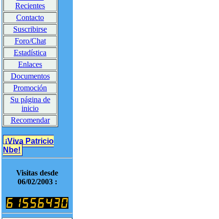
Recientes
Contacto
Suscribirse
Foro/Chat
Estadística
Enlaces
Documentos
Promoción
Su página de
inicio
Recomendar
¡Viva Patricio
Nbe!
Visitas desde
06/02/2003 :