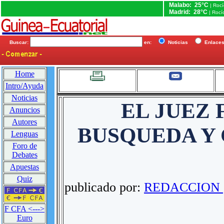
Malabo: 25°C
| Roc
Madrid: 28°C
| Rocí
Buscar:
en:
Noticias
Enlac
Home
Intro/Ayuda
Noticias
EL JUEZ 
Anuncios
Autores
BUSQUEDA Y 
Lenguas
Foro de
Debates
Apuestas
Quiz
publicado por:
REDACCION g
F CFA <--->
Euro