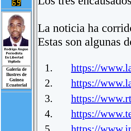
Los tres encausados
La noticia ha corri
Estas son algunas de
1.
https://www.l
Galeria de
Ilustres de
Guinea
2.
https://www.l
Ecuatorial
3.
https://www.r
4.
https://www.t
5.
https://www.i