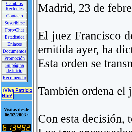
Cambios
Madrid, 23 de febr
Recientes
Contacto
Suscribirse
Foro/Chat
El juez Francisco de
Estadística
Enlaces
emitida ayer, ha d
Documentos
Promoción
Esta orden se transm
Su página
de inicio
Recomendar
También ordena el ju
¡Viva Patricio
Nbe!
Visitas desde
Con esta decisión, 
06/02/2003 :