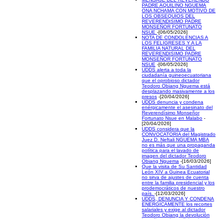
PADRE AQUILINO NGUEMA
ONA NCHAMA CON MOTIVO DE
LOS OBSEQUIOS DEL
REVERENDISIMO PADRE
MONSEÑOR FORTUNATO
NSUE
-[06/05/2026]
NOTA DE CONDOLENCIAS A
LOS FELIGRESES Y A LA
FAMILIA NATURAL DEL
REVERENDISIMO PADRE
MONSEÑOR FORTUNATO
NSUE
-[06/05/2026]
UDDS alerta a toda la
ciudadanía guineoecuatoriana
que el oprobioso dictador
Teodoro Obiang Nguema está
desplazando masivamente a los
presos
-[20/04/2026]
UDDS denuncia y condena
enérgicamente el asesinato del
Reverendísimo Monseñor
Fortunato Nsue en Malabo
-
[20/04/2026]
UDDS considera que la
CONVOCATORIA del Magistrado
Juez D. Neftali NGUEMA MBA
no es más que una propaganda
política para el lavado de
imagen del dictador Teodoro
Obiang Nguema
-[16/03/2026]
Que la visita de Su Santidad
León XIV a Guinea Ecuatorial
no sirva de ajustes de cuenta
entre la familia presidencial y los
prodemocráticos de nuestro
país.
-[12/03/2026]
UDDS, DENUNCIA Y CONDENA
ENERGICAMENTE los recortes
salariales y exige al dictador
Teodoro Obiang la devolución