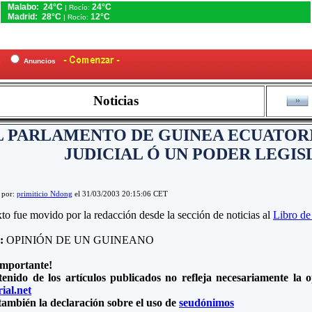
Malabo: 24°C
24°C
| Rocío:
Madrid: 28°C
12°C
| Rocío:
es
Anuncios
Noticias
L PARLAMENTO DE GUINEA ECUATORI
JUDICIAL Ó UN PODER LEGIS
 por:
primiticio Ndong
el 31/03/2003 20:15:06 CET
xto fue movido por la redacción desde la sección de noticias al
Libro de
e:
OPINIÓN DE UN GUINEANO
importante!
tenido de los artículos publicados no refleja necesariamente la
ial.net
también la declaración sobre el uso de
seudónimos