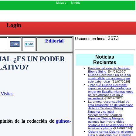
Malabo
Madrid
Login
3673
Usuarios en linea:
Editorial
Noticias
AL ¿ES UN PODER
Recientes
LATIVO?
Posición del yate de Teodorin
Ebony Shine
-[04/08/2026]
Guinea Ecuatorial: Un país sin
combustible, un gobierno que
solo sabe robar
-[21/07/2026]
¿Por qué Guinea Ecuatorial
sigue necesitando visado para
entrar en España mientras otros
 Visitas
.
países africanos ya no lo
necesitan?
-[16/07/2026]
La entera responsabilidad de
esta catástrofe es del oprobioso
dictador Teodoro Obiang
Nguema y su inútil
Vicepresidente Teodorin
Nguema Obiang Mengue
 opinión de la redacción de
guinea-
quienes han hecho oídos
sordos a las advertencias de los
técnicos y pilotos
-[21/06/2026]
Obiang contra Obiang: el eterno
juicio al gobierno que él mismo