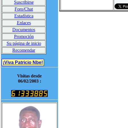
Suscribirse
Foro/Chat
Estadística
Enlaces
Documentos
Promoción
Su página de inicio
Recomendar
¡Viva Patricio Nbe!
Visitas desde
06/02/2003 :