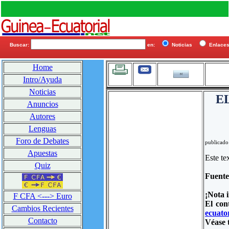
Buscar:
en:
Noticias
Enlac
Home
Intro/Ayuda
Noticias
E
Anuncios
Autores
Lenguas
Foro de Debates
publicado
Apuestas
Este te
Quiz
Fuent
¡Nota 
F CFA <---> Euro
El con
Cambios Recientes
ecuator
Contacto
Véase 