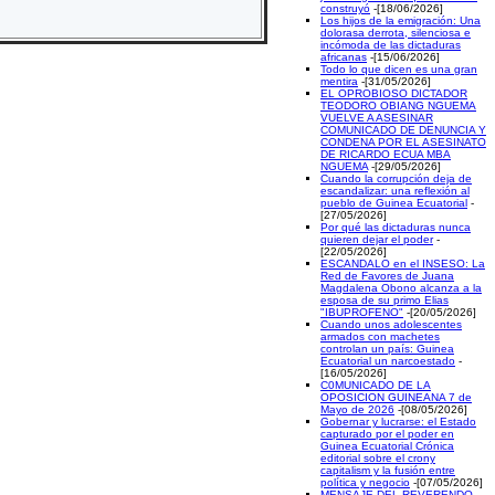
construyó
-[18/06/2026]
Los hijos de la emigración: Una
dolorasa derrota, silenciosa e
incómoda de las dictaduras
africanas
-[15/06/2026]
Todo lo que dicen es una gran
mentira
-[31/05/2026]
EL OPROBIOSO DICTADOR
TEODORO OBIANG NGUEMA
VUELVE A ASESINAR
COMUNICADO DE DENUNCIA Y
CONDENA POR EL ASESINATO
DE RICARDO ECUA MBA
NGUEMA
-[29/05/2026]
Cuando la corrupción deja de
escandalizar: una reflexión al
pueblo de Guinea Ecuatorial
-
[27/05/2026]
Por qué las dictaduras nunca
quieren dejar el poder
-
[22/05/2026]
ESCANDALO en el INSESO: La
Red de Favores de Juana
Magdalena Obono alcanza a la
esposa de su primo Elias
"IBUPROFENO"
-[20/05/2026]
Cuando unos adolescentes
armados con machetes
controlan un país: Guinea
Ecuatorial un narcoestado
-
[16/05/2026]
C0MUNICADO DE LA
OPOSICION GUINEANA 7 de
Mayo de 2026
-[08/05/2026]
Gobernar y lucrarse: el Estado
capturado por el poder en
Guinea Ecuatorial Crónica
editorial sobre el crony
capitalism y la fusión entre
política y negocio
-[07/05/2026]
MENSAJE DEL REVERENDO