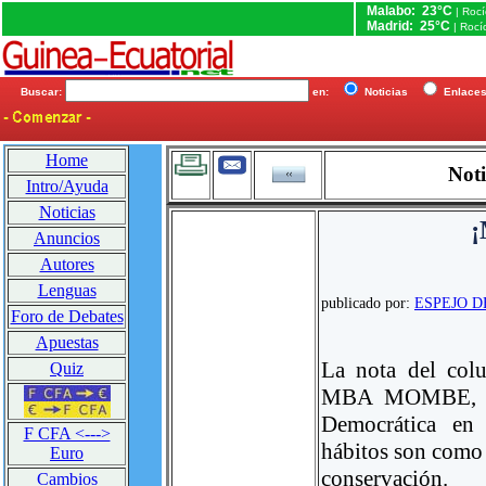
Malabo: 23°C
| Roc
Madrid: 25°C
| Rocí
Buscar:
en:
Noticias
Enlac
Home
Noti
Intro/Ayuda
Noticias
Anuncios
Autores
Lenguas
publicado por:
ESPEJO D
Foro de Debates
Apuestas
La nota del col
Quiz
MBA MOMBE, con
Democrática en 
F CFA <--->
hábitos son como 
Euro
conservación.
Cambios