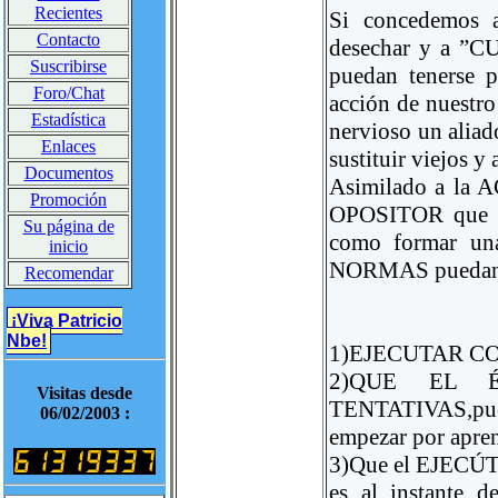
Recientes
Si concedemos 
Contacto
desechar y a ”C
Suscribirse
puedan tenerse 
Foro/Chat
acción de nuestro
Estadística
nervioso un aliad
Enlaces
sustituir viejos y
Documentos
Asimilado a la
Promoción
OPOSITOR que en
Su página de
como formar una
inicio
NORMAS puedan s
Recomendar
¡Viva Patricio
Nbe!
1)EJECUTAR CON
2)QUE EL 
Visitas desde
TENTATIVAS,pues
06/02/2003 :
empezar por apren
3)Que el EJECÚT
es al instante 