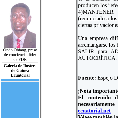
producen los ”efe
4)MANTENER
(renunciado a los
ciertas privacione
Una empresa difí
arremangarse lo
Ondo Obiang, preso
SALIR para AD
de conciencia. líder
AUTOCRÍTICA.
de FDR
Galeria de Ilustres
de Guinea
Ecuatorial
Fuente:
Espejo D
¡Nota important
El contenido d
necesariamente
ecuatorial.net
Véase también la