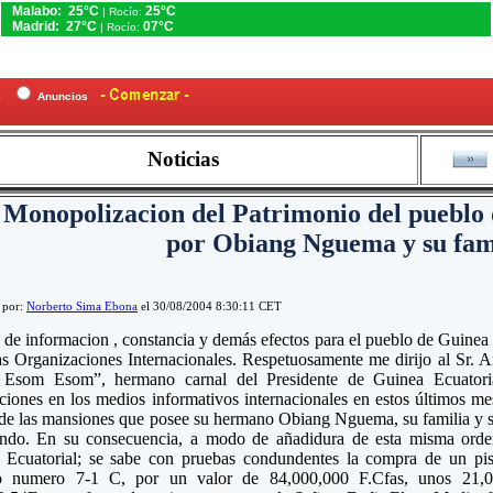
Malabo: 25°C
25°C
| Rocío:
Madrid: 27°C
07°C
| Rocío:
es
Anuncios
Noticias
 Monopolizacion del Patrimonio del pueblo
por Obiang Nguema y su fam
 por:
Norberto Sima Ebona
el 30/08/2004 8:30:11 CET
o de informacion , constancia y demás efectos para el pueblo de Guine
las Organizaciones Internacionales. Respetuosamente me dirijo al Sr
 Esom Esom”, hermano carnal del Presidente de Guinea Ecuatorial
ciones en los medios informativos internacionales en estos últimos mes
 de las mansiones que posee su hermano Obiang Nguema, su familia y su
ndo. En su consecuencia, a modo de añadidura de esta misma orden
 Ecuatorial; se sabe con pruebas condundentes la compra de un pi
 numero 7-1 C, por un valor de 84,000,000 F.Cfas, unos 21,00