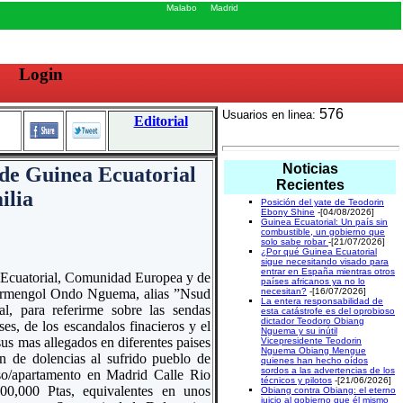
Malabo
Madrid
Login
576
Usuarios en linea:
Editorial
Noticias
 de Guinea Ecuatorial
Recientes
ilia
Posición del yate de Teodorin
Ebony Shine
-[04/08/2026]
Guinea Ecuatorial: Un país sin
combustible, un gobierno que
solo sabe robar
-[21/07/2026]
¿Por qué Guinea Ecuatorial
sigue necesitando visado para
entrar en España mientras otros
a Ecuatorial, Comunidad Europea y de
países africanos ya no lo
. Armengol Ondo Nguema, alias ”Nsud
necesitan?
-[16/07/2026]
La entera responsabilidad de
, para referirme sobre las sendas
esta catástrofe es del oprobioso
dictador Teodoro Obiang
es, de los escandalos finacieros y el
Nguema y su inútil
s mas allegados en diferentes paises
Vicepresidente Teodorin
Nguema Obiang Mengue
 de dolencias al sufrido pueblo de
quienes han hecho oídos
sordos a las advertencias de los
so/apartamento en Madrid Calle Rio
técnicos y pilotos
-[21/06/2026]
0,000 Ptas, equivalentes en unos
Obiang contra Obiang: el eterno
juicio al gobierno que él mismo