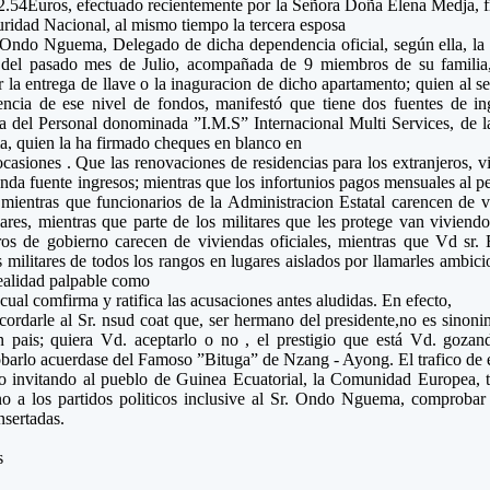
.54Euros, efectuado recientemente por la Señora Doña Elena Medja, f
ridad Nacional, al mismo tiempo la tercera esposa
 Ondo Nguema, Delegado de dicha dependencia oficial, según ella, la 
 del pasado mes de Julio, acompañada de 9 miembros de su familia,
r la entrega de llave o la inaguracion de dicho apartamento; quien al s
ncia de ese nivel de fondos, manifestó que tiene dos fuentes de ing
a del Personal donominada ”I.M.S” Internacional Multi Services, de 
, quien la ha firmado cheques en blanco en
ocasiones . Que las renovaciones de residencias para los extranjeros, v
nda fuente ingresos; mientras que los infortunios pagos mensuales al pe
 mientras que funcionarios de la Administracion Estatal carencen de v
lares, mientras que parte de los militares que les protege van viviendo
os de gobierno carecen de viviendas oficiales, mientras que Vd sr
militares de todos los rangos en lugares aislados por llamarles ambicio
ealidad palpable como
a cual comfirma y ratifica las acusaciones antes aludidas. En efecto,
cordarle al Sr. nsud coat que, ser hermano del presidente,no es sinon
 pais; quiera Vd. aceptarlo o no , el prestigio que está Vd. gozand
arlo acuerdase del Famoso ”Bituga” de Nzang - Ayong. El trafico de 
o invitando al pueblo de Guinea Ecuatorial, la Comunidad Europea, t
 a los partidos politicos inclusive al Sr. Ondo Nguema, comprobar e
insertadas.
s