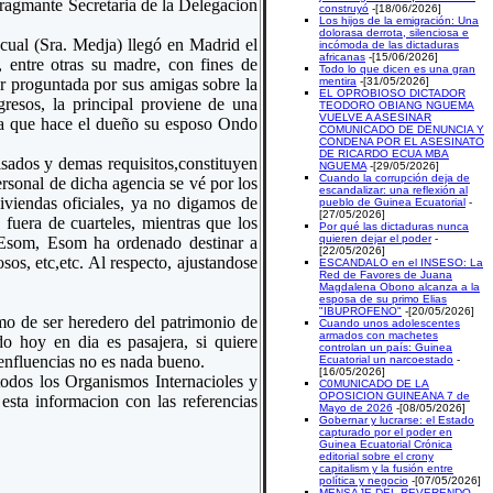
ragmante Secretaria de la Delegacion
construyó
-[18/06/2026]
Los hijos de la emigración: Una
dolorasa derrota, silenciosa e
cual (Sra. Medja) llegó en Madrid el
incómoda de las dictaduras
africanas
-[15/06/2026]
 entre otras su madre, con fines de
Todo lo que dicen es una gran
er proguntada por sus amigas sobre la
mentira
-[31/05/2026]
EL OPROBIOSO DICTADOR
resos, la principal proviene de una
TEODORO OBIANG NGUEMA
VUELVE A ASESINAR
la que hace el dueño su esposo Ondo
COMUNICADO DE DENUNCIA Y
CONDENA POR EL ASESINATO
DE RICARDO ECUA MBA
isados y demas requisitos,constituyen
NGUEMA
-[29/05/2026]
Cuando la corrupción deja de
rsonal de dicha agencia se vé por los
escandalizar: una reflexión al
iviendas oficiales, ya no digamos de
pueblo de Guinea Ecuatorial
-
[27/05/2026]
 fuera de cuarteles, mientras que los
Por qué las dictaduras nunca
quieren dejar el poder
-
. Esom, Esom ha ordenado destinar a
[22/05/2026]
sos, etc,etc. Al respecto, ajustandose
ESCANDALO en el INSESO: La
Red de Favores de Juana
Magdalena Obono alcanza a la
esposa de su primo Elias
"IBUPROFENO"
-[20/05/2026]
imo de ser heredero del patrimonio de
Cuando unos adolescentes
armados con machetes
o hoy en dia es pasajera, si quiere
controlan un país: Guinea
enfluencias no es nada bueno.
Ecuatorial un narcoestado
-
[16/05/2026]
odos los Organismos Internacioles y
C0MUNICADO DE LA
OPOSICION GUINEANA 7 de
sta informacion con las referencias
Mayo de 2026
-[08/05/2026]
Gobernar y lucrarse: el Estado
capturado por el poder en
Guinea Ecuatorial Crónica
editorial sobre el crony
capitalism y la fusión entre
política y negocio
-[07/05/2026]
MENSAJE DEL REVERENDO