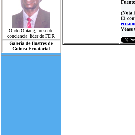
Fuent
¡Nota 
El con
ecuator
Véase 
Ondo Obiang, preso de
conciencia. líder de FDR
Galeria de Ilustres de
Guinea Ecuatorial