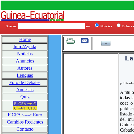
Buscar:
en:
Noticias
Enlac
Home
Intro/Ayuda
Noticias
La
Anuncios
Autores
Lenguas
Foro de Debates
publicado
Apuestas
A titul
Quiz
todas 
coat o
publica
listado
F CFA <---> Euro
del mu
Cambios Recientes
Guinea
Contacto
Cabado