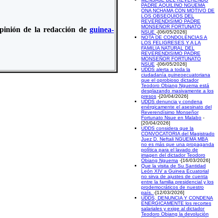
PADRE AQUILINO NGUEMA
ONA NCHAMA CON MOTIVO DE
LOS OBSEQUIOS DEL
REVERENDISIMO PADRE
MONSEÑOR FORTUNATO
 opinión de la redacción de
guinea-
NSUE
-[06/05/2026]
NOTA DE CONDOLENCIAS A
LOS FELIGRESES Y A LA
FAMILIA NATURAL DEL
REVERENDISIMO PADRE
MONSEÑOR FORTUNATO
NSUE
-[06/05/2026]
UDDS alerta a toda la
ciudadanía guineoecuatoriana
que el oprobioso dictador
Teodoro Obiang Nguema está
desplazando masivamente a los
presos
-[20/04/2026]
UDDS denuncia y condena
enérgicamente el asesinato del
Reverendísimo Monseñor
Fortunato Nsue en Malabo
-
[20/04/2026]
UDDS considera que la
CONVOCATORIA del Magistrado
Juez D. Neftali NGUEMA MBA
no es más que una propaganda
política para el lavado de
imagen del dictador Teodoro
Obiang Nguema
-[16/03/2026]
Que la visita de Su Santidad
León XIV a Guinea Ecuatorial
no sirva de ajustes de cuenta
entre la familia presidencial y los
prodemocráticos de nuestro
país.
-[12/03/2026]
UDDS, DENUNCIA Y CONDENA
ENERGICAMENTE los recortes
salariales y exige al dictador
Teodoro Obiang la devolución