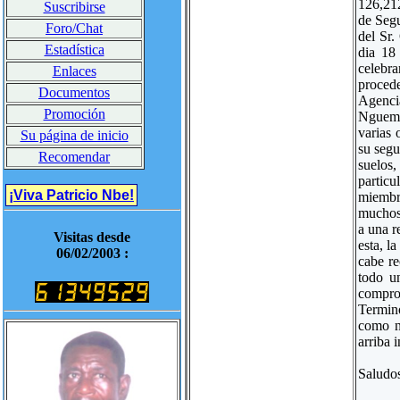
126,212
Suscribirse
de Segu
Foro/Chat
del Sr.
Estadística
dia 18
celebra
Enlaces
procede
Documentos
Agenci
Promoción
Nguema
varias 
Su página de inicio
su segu
Recomendar
suelos,
particu
¡Viva Patricio Nbe!
miembr
muchos 
a una r
Visitas desde
esta, l
06/02/2003 :
cabe re
todo un
comprob
Termin
como no
arriba 
Saludo