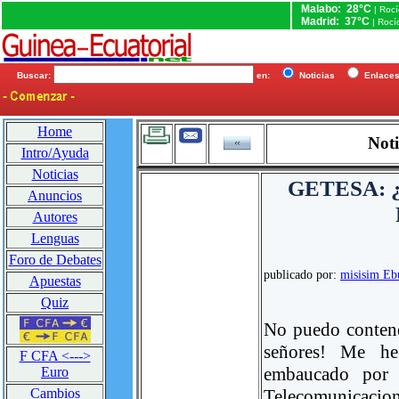
Malabo: 28°C
| Roc
Madrid: 37°C
| Rocí
Buscar:
en:
Noticias
Enlac
Home
Noti
Intro/Ayuda
Noticias
GETESA: 
Anuncios
Autores
Lenguas
Foro de Debates
publicado por:
misisim Eb
Apuestas
Quiz
No puedo contene
señores! Me he
F CFA <--->
embaucado por 
Euro
Telecomunicaci
Cambios