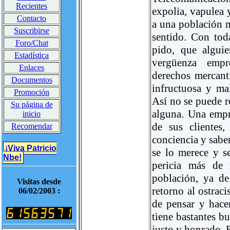
Recientes
expolia, vapulea 
Contacto
a una población 
Suscribirse
sentido. Con tod
Foro/Chat
pido, que algui
Estadística
vergüenza empre
Enlaces
derechos mercanti
Documentos
infructuosa y mal
Promoción
Así no se puede r
Su página de
alguna. Una empre
inicio
de sus clientes
Recomendar
conciencia y saber
¡Viva Patricio
se lo merece y s
Nbe!
pericia más de 
población, ya d
Visitas desde
retorno al ostrac
06/02/2003 :
de pensar y hace
tiene bastantes b
justo y honrado. 