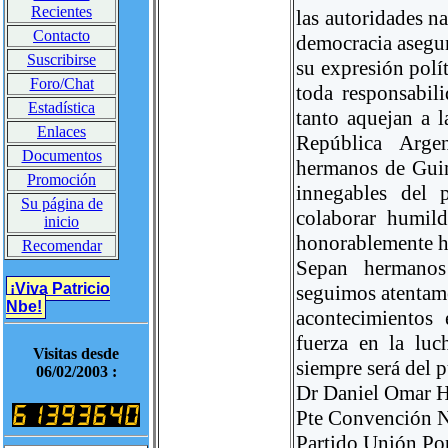
Recientes
las autoridades n
Contacto
democracia asegur
Suscribirse
su expresión polít
Foro/Chat
toda responsabil
Estadística
tanto aquejan a l
Enlaces
República Arge
Documentos
hermanos de Guin
Promoción
innegables del 
Su página de
colaborar humil
inicio
honorablemente h
Recomendar
Sepan hermanos
¡Viva Patricio
seguimos atentame
Nbe!
acontecimientos 
fuerza en la luc
Visitas desde
siempre será del 
06/02/2003 :
Dr Daniel Omar H
Pte Convención N
Partido Unión Po