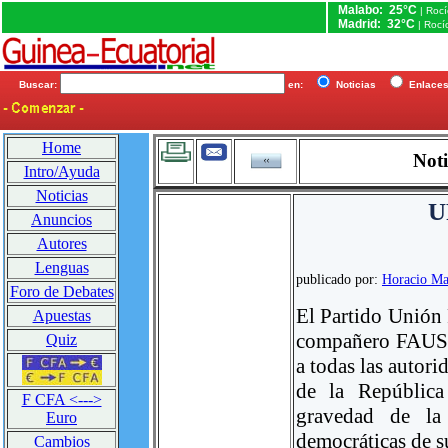
Malabo: 25°C
| Roc
Madrid: 32°C
| Rocí
Buscar:
en:
Noticias
Enlac
Home
Noti
Intro/Ayuda
Noticias
U
Anuncios
Autores
Lenguas
publicado por:
Horacio Ma
Foro de Debates
El Partido Unión 
Apuestas
compañero FAUS
Quiz
a todas las autor
de la República
F CFA <--->
gravedad de la 
Euro
democráticas de su
Cambios