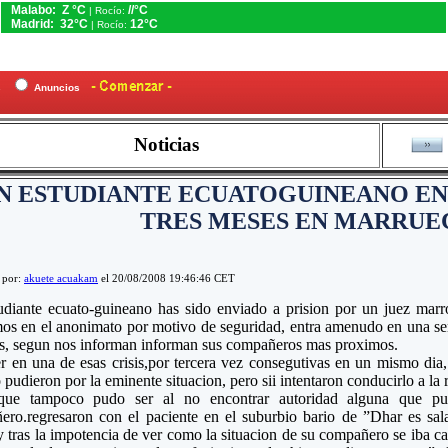
Malabo: Z °C
//°C
| Rocío:
Madrid: 32°C
12°C
| Rocío:
es
Anuncios
Noticias
N ESTUDIANTE ECUATOGUINEANO E
TRES MESES EN MARRUE
 por:
akuete acuakam
el 20/08/2008 19:46:46 CET
udiante ecuato-guineano has sido enviado a prision por un juez mar
s en el anonimato por motivo de seguridad, entra amenudo en una ser
as, segun nos informan informan sus compañeros mas proximos.
er en una de esas crisis,por tercera vez consegutivas en un mismo dia
 pudieron por la eminente situacion, pero sii intentaron conducirlo a la 
que tampoco pudo ser al no encontrar autoridad alguna que pu
ero.regresaron con el paciente en el suburbio bario de ”Dhar es sa
y tras la impotencia de ver como la situacion de su compañero se iba c