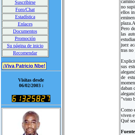
camino 
Suscribirse
no supi
Foro/Chat
ellos i
Estadística
eminen
plaza.A
Enlaces
Pero de
Documentos
las aut
Promoción
estudia
juez ac
Su página de inicio
tras no
Recomendar
Explici
¡Viva Patricio Nbe!
sus est
alegand
de est
Visitas desde
momento
06/02/2003 :
daban d
alegand
”visto 
Como es
viven e
Qué ser
Fuent