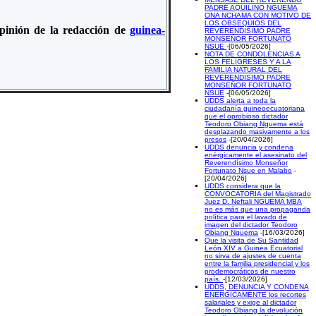
PADRE AQUILINO NGUEMA
ONA NCHAMA CON MOTIVO DE
LOS OBSEQUIOS DEL
 opinión de la redacción de
guinea-
REVERENDISIMO PADRE
MONSEÑOR FORTUNATO
NSUE
-[06/05/2026]
NOTA DE CONDOLENCIAS A
LOS FELIGRESES Y A LA
FAMILIA NATURAL DEL
REVERENDISIMO PADRE
MONSEÑOR FORTUNATO
NSUE
-[06/05/2026]
UDDS alerta a toda la
ciudadanía guineoecuatoriana
que el oprobioso dictador
Teodoro Obiang Nguema está
desplazando masivamente a los
presos
-[20/04/2026]
UDDS denuncia y condena
enérgicamente el asesinato del
Reverendísimo Monseñor
Fortunato Nsue en Malabo
-
[20/04/2026]
UDDS considera que la
CONVOCATORIA del Magistrado
Juez D. Neftali NGUEMA MBA
no es más que una propaganda
política para el lavado de
imagen del dictador Teodoro
Obiang Nguema
-[16/03/2026]
Que la visita de Su Santidad
León XIV a Guinea Ecuatorial
no sirva de ajustes de cuenta
entre la familia presidencial y los
prodemocráticos de nuestro
país.
-[12/03/2026]
UDDS, DENUNCIA Y CONDENA
ENERGICAMENTE los recortes
salariales y exige al dictador
Teodoro Obiang la devolución