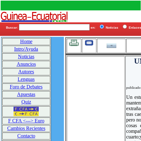
Buscar:
en:
Noticias
Enlac
Home
Intro/Ayuda
Noticias
U
Anuncios
Autores
Lenguas
Foro de Debates
publicado
Apuestas
Un est
Quiz
mantemo
extrañ
tras ca
pero no
F CFA <---> Euro
cosas 
Cambios Recientes
compañ
Contacto
cuarto;