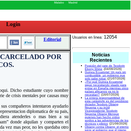
Malabo
Madrid
Login
12054
Usuarios en linea:
Editorial
Noticias
NCARCELADO POR
Recientes
COS.
Posición del yate de Teodorin
Ebony Shine
-[04/08/2026]
Guinea Ecuatorial: Un país sin
combustible, un gobierno que
solo sabe robar
-[21/07/2026]
¿Por qué Guinea Ecuatorial
sigue necesitando visado para
entrar en España mientras otros
roqui. Dicho estudiante cuyo nombre
países africanos ya no lo
ie de crisis mentales por causas muy
necesitan?
-[16/07/2026]
La entera responsabilidad de
esta catástrofe es del oprobioso
dictador Teodoro Obiang
, sus compañeros intentaron ayudarlo
Nguema y su inútil
representacion diplomatica de su pais,
Vicepresidente Teodorin
Nguema Obiang Mengue
diera atenderles o mas bien a su
quienes han hecho oídos
sordos a las advertencias de los
laam” donde alquilan y comparten el
técnicos y pilotos
-[21/06/2026]
ada vez mas peor, no les quedaba otro
Obiang contra Obiang: el eterno
juicio al gobierno que él mismo