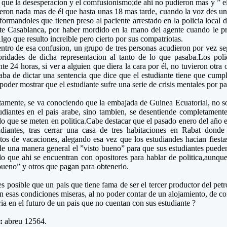
que la desesperacion y el comfusionismo;de ahi no pudieron mas y ” el
eron nada mas de él que hasta unas 18 mas tarde, cuando la voz des un 
nformandoles que tienen preso al paciente arrestado en la policia local 
te Casablanca, por haber mordido en la mano del agente cuando le p
lgo que resulto increible pero cierto por sus compatriotas.
ntro de esa confusion, un grupo de tres personas acudieron por vez s
oridades de dicha representacion al tanto de lo que pasaba.Los poli
nte 24 horas, si ver a alguien que diera la cara por él, no tuvieron otra
aba de dictar una sentencia que dice que el estudiante tiene que cump
 poder mostrar que el estudiante sufre una serie de crisis mentales por 
tamente, se va conociendo que la embajada de Guinea Ecuatorial, no so
udiantes en el pais arabe, sino tambien, se desentiende completamente
o que se meten en politica.Cabe destacar que el pasado enero del año 
udiantes, tras cerrar una casa de tres habitaciones en Rabat donde
s de vacaciones, alegando esa vez que los estudiandes hacian fiesta
e una manera general el ”visto bueno” para que sus estudiantes pueden
o que ahi se encuentran con opositores para hablar de politica,aunque
bueno” y otros que pagan para obtenerlo.
 posible que un pais que tiene fama de ser el tercer productor del petr
n esas condiciones miseras, al no poder contar de un alojamiento, de c
ia en el futuro de un pais que no cuentan con sus estudiante ?
e:
abreu 12564.