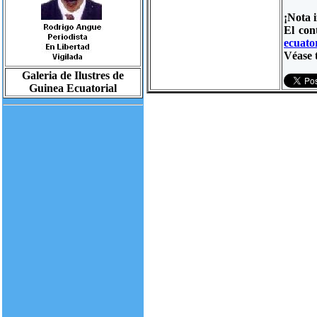
¡Nota 
El con
ecuator
Véase 
Galeria de Ilustres de
Guinea Ecuatorial