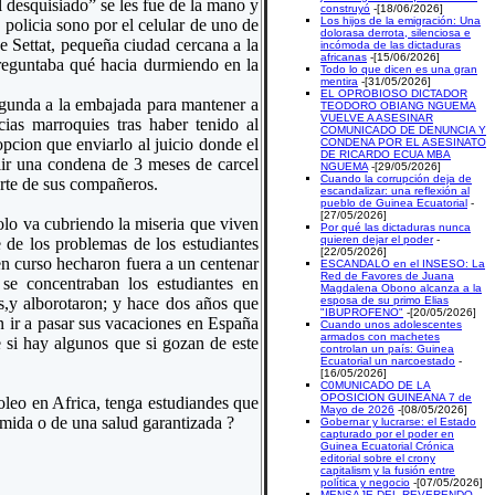
 desquisiado” se les fue de la mano y
construyó
-[18/06/2026]
Los hijos de la emigración: Una
policia sono por el celular de uno de
dolorasa derrota, silenciosa e
de Settat, pequeña ciudad cercana a la
incómoda de las dictaduras
africanas
-[15/06/2026]
reguntaba qué hacia durmiendo en la
Todo lo que dicen es una gran
mentira
-[31/05/2026]
EL OPROBIOSO DICTADOR
egunda a la embajada para mantener a
TEODORO OBIANG NGUEMA
VUELVE A ASESINAR
cias marroquies tras haber tenido al
COMUNICADO DE DENUNCIA Y
 opcion que enviarlo al juicio donde el
CONDENA POR EL ASESINATO
DE RICARDO ECUA MBA
lir una condena de 3 meses de carcel
NGUEMA
-[29/05/2026]
Cuando la corrupción deja de
parte de sus compañeros.
escandalizar: una reflexión al
pueblo de Guinea Ecuatorial
-
[27/05/2026]
lo va cubriendo la miseria que viven
Por qué las dictaduras nunca
quieren dejar el poder
-
 de los problemas de los estudiantes
[22/05/2026]
en curso hecharon fuera a un centenar
ESCANDALO en el INSESO: La
Red de Favores de Juana
 se concentraban los estudiantes en
Magdalena Obono alcanza a la
s,y alborotaron; y hace dos años que
esposa de su primo Elias
"IBUPROFENO"
-[20/05/2026]
 ir a pasar sus vacaciones en España
Cuando unos adolescentes
armados con machetes
 si hay algunos que si gozan de este
controlan un país: Guinea
Ecuatorial un narcoestado
-
[16/05/2026]
C0MUNICADO DE LA
OPOSICION GUINEANA 7 de
oleo en Africa, tenga estudiandes que
Mayo de 2026
-[08/05/2026]
omida o de una salud garantizada ?
Gobernar y lucrarse: el Estado
capturado por el poder en
Guinea Ecuatorial Crónica
editorial sobre el crony
capitalism y la fusión entre
política y negocio
-[07/05/2026]
MENSAJE DEL REVERENDO