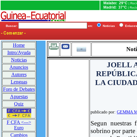
Malabo: 29°C
| Roc
Madrid: 37°C
| Rocí
Buscar:
en:
Noticias
Enlac
Home
Noti
Intro/Ayuda
Noticias
JOELL 
Anuncios
REPÚBLIC
Autores
LA CIUDA
Lenguas
Foro de Debates
Apuestas
Quiz
publicado por:
GEMMA M
Segun nuestras f
F CFA <--->
Euro
sobrino por parte
Cambios