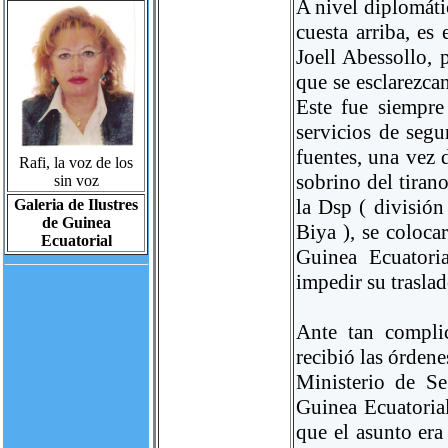
A nivel diplomáti
cuesta arriba, es
Joell Abessollo, 
que se esclarezca
Este fue siempre
servicios de segu
fuentes, una vez 
Rafi, la voz de los
sobrino del tirano
sin voz
la Dsp ( división
Galeria de Ilustres
de Guinea
Biya ), se coloca
Ecuatorial
Guinea Ecuatori
impedir su trasla
Ante tan complic
recibió las órden
Ministerio de Se
Guinea Ecuatorial
que el asunto era