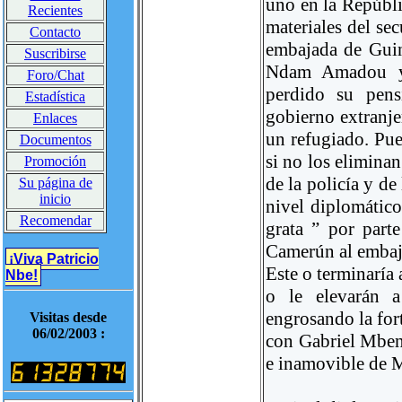
uno en la Repúbli
Recientes
materiales del sec
Contacto
embajada de Gui
Suscribirse
Ndam Amadou ya
Foro/Chat
perdido su pens
Estadística
gobierno extranje
Enlaces
un refugiado. Pue
Documentos
si no los eliminan
Promoción
de la policía y d
Su página de
inicio
nivel diplomático
Recomendar
grata ” por part
Camerún al embaj
¡Viva Patricio
Este o terminaría 
Nbe!
o le elevarán a
engrosando la fort
Visitas desde
06/02/2003 :
con Gabriel Mben
e inamovible de 