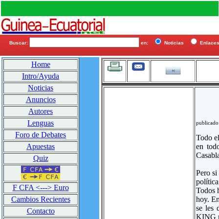
Buscar:
en:
Noticias
Enlac
Home
Intro/Ayuda
Noticias
Anuncios
Autores
Lenguas
publicado
Foro de Debates
Todo el
en tod
Apuestas
Casabl
Quiz
Pero si
polític
F CFA <---> Euro
Todos h
hoy. En
Cambios Recientes
se les
Contacto
KING mu