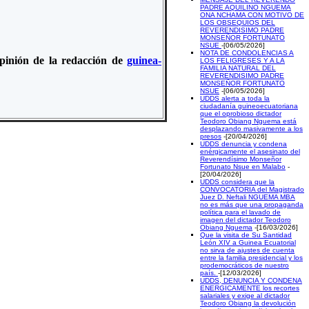
PADRE AQUILINO NGUEMA
ONA NCHAMA CON MOTIVO DE
LOS OBSEQUIOS DEL
REVERENDISIMO PADRE
MONSEÑOR FORTUNATO
NSUE
-[06/05/2026]
NOTA DE CONDOLENCIAS A
 opinión de la redacción de
guinea-
LOS FELIGRESES Y A LA
FAMILIA NATURAL DEL
REVERENDISIMO PADRE
MONSEÑOR FORTUNATO
NSUE
-[06/05/2026]
UDDS alerta a toda la
ciudadanía guineoecuatoriana
que el oprobioso dictador
Teodoro Obiang Nguema está
desplazando masivamente a los
presos
-[20/04/2026]
UDDS denuncia y condena
enérgicamente el asesinato del
Reverendísimo Monseñor
Fortunato Nsue en Malabo
-
[20/04/2026]
UDDS considera que la
CONVOCATORIA del Magistrado
Juez D. Neftali NGUEMA MBA
no es más que una propaganda
política para el lavado de
imagen del dictador Teodoro
Obiang Nguema
-[16/03/2026]
Que la visita de Su Santidad
León XIV a Guinea Ecuatorial
no sirva de ajustes de cuenta
entre la familia presidencial y los
prodemocráticos de nuestro
país.
-[12/03/2026]
UDDS, DENUNCIA Y CONDENA
ENERGICAMENTE los recortes
salariales y exige al dictador
Teodoro Obiang la devolución