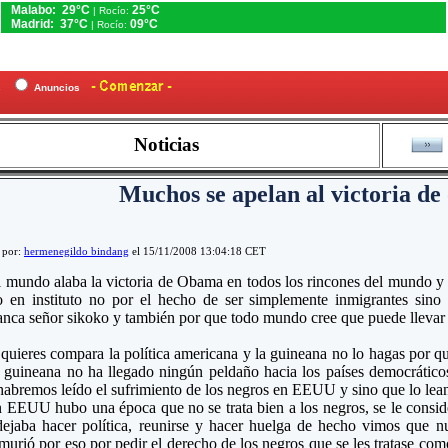
Malabo: 29°C
25°C
| Rocío:
Madrid: 37°C
09°C
| Rocío:
es
Anuncios
Noticias
Muchos se apelan al victoria d
 por:
hermenegildo bindang
el 15/11/2008 13:04:18 CET
 mundo alaba la victoria de Obama en todos los rincones del mundo y 
o en instituto no por el hecho de ser simplemente inmigrantes sino
anca señor sikoko y también por que todo mundo cree que puede llev
 quieres compara la política americana y la guineana no lo hagas por qu
a guineana no ha llegado ningún peldaño hacia los países democráticos
abremos leído el sufrimiento de los negros en EEUU y sino que lo lean 
 EEUU hubo una época que no se trata bien a los negros, se le conside
 dejaba hacer política, reunirse y hacer huelga de hecho vimos q
rió por eso por pedir el derecho de los negros que se les tratase com