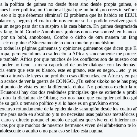
a la política de guinea no desde fuera sino desde propia guinea, 
es hacer política, un Combe al igual que un bubi ¿no crees tu señor
a eso s lo que debemos eliminar? El problema que ha habido en EEUU s
blanco y negros) el cuatro de noviembre se ha podido resolver graci
a un negro para dar un suspiro a la casa blanca. En guinea desgracia
os fang, bubi. Combe Annobones ¡quieras o nos eso somos!; en blanc
a por un bubi, annobones, Combe o dicho de otra manera un fan
..etc.en guinea? Sinceramente lo dudo mucho y muchísimo.
o todas las páginas guineanas y opiniones guineanos que dicen que E
ropa, pero excluimos a esa lección a África y sinceramente me parece 
e también África por que muchos de los conflictos son de nuestro con
l poder no tiene la mera capacidad de poder dialogar con las demás 
cia entre que este es blanco, este es gitano, este es negro….etc. y e
endo a través de leyes que prohíben esas diferencias, en África y en par
o acabos de ver la guerra de CONGO. ¿Tu señor sikoko no te has preg
i punto de vista es por la diferencia étnica. No podemos excluir la r
Ecuatorial hay dos dos realidades principales que se extiende a prob
y otro la dictadura de Obiang eso nos hace que cualquier político g
de su guía o temario político y si lo hace es un gravísimo error.
xcluyo rotundamente de la epidemia de sarampión desde los cuatro añ
me para nada en absoluto y tu no necesitas usas palabras metafóricas p
 claro y directo porque el pueblo de guinea que vive en el interior no 
icas por que muchos de nuestros hermanos viven del alfabetismo te l
adolescente o adulto o no para eso se hizo esta pagina.