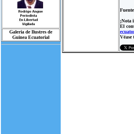
Fuent
¡Nota 
El con
ecuator
Galeria de Ilustres de
Véase 
Guinea Ecuatorial