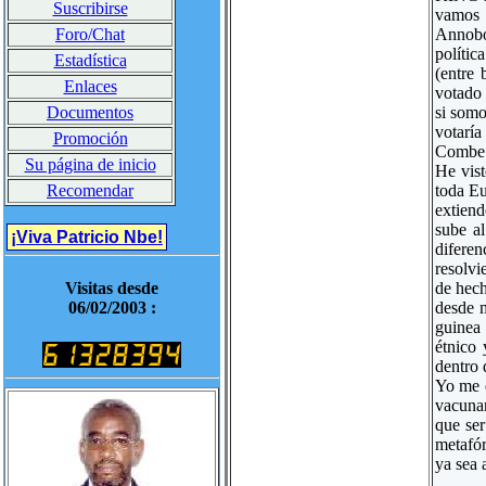
Suscribirse
vamos 
Annobon
Foro/Chat
polític
Estadística
(entre 
Enlaces
votado 
si som
Documentos
votarí
Promoción
Combe.
Su página de inicio
He vist
toda Eu
Recomendar
extiend
sube a
¡Viva Patricio Nbe!
diferen
resolvi
de hech
Visitas desde
desde m
06/02/2003 :
guinea 
étnico 
dentro 
Yo me e
vacunar
que ser
metafór
ya sea 