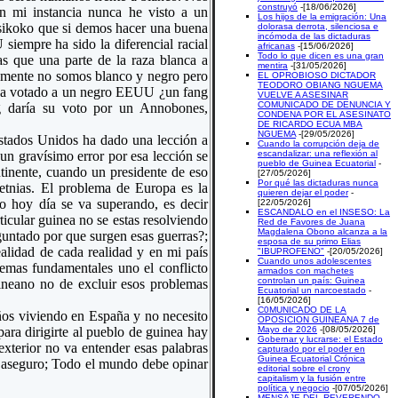
construyó
-[18/06/2026]
en mi instancia nunca he visto a un
Los hijos de la emigración: Una
 sikoko que si demos hacer una buena
dolorasa derrota, silenciosa e
incómoda de las dictaduras
iempre ha sido la diferencial racial
africanas
-[15/06/2026]
Todo lo que dicen es una gran
as que una parte de la raza blanca a
mentira
-[31/05/2026]
damente no somos blanco y negro pero
EL OPROBIOSO DICTADOR
TEODORO OBIANG NGUEMA
o a votado a un negro EEUU ¿un fang
VUELVE A ASESINAR
COMUNICADO DE DENUNCIA Y
g daría su voto por un Annobones,
CONDENA POR EL ASESINATO
DE RICARDO ECUA MBA
NGUEMA
-[29/05/2026]
stados Unidos ha dado una lección a
Cuando la corrupción deja de
un gravísimo error por esa lección se
escandalizar: una reflexión al
pueblo de Guinea Ecuatorial
-
tinente, cuando un presidente de eso
[27/05/2026]
Por qué las dictaduras nunca
etnias. El problema de Europa es la
quieren dejar el poder
-
so hoy día se va superando, es decir
[22/05/2026]
ESCANDALO en el INSESO: La
ticular guinea no se estas resolviendo
Red de Favores de Juana
Magdalena Obono alcanza a la
untado por que surgen esas guerras?;
esposa de su primo Elias
ealidad de cada realidad y en mi país
"IBUPROFENO"
-[20/05/2026]
Cuando unos adolescentes
lemas fundamentales uno el conflicto
armados con machetes
controlan un país: Guinea
uineano no de excluir esos problemas
Ecuatorial un narcoestado
-
[16/05/2026]
C0MUNICADO DE LA
os viviendo en España y no necesito
OPOSICION GUINEANA 7 de
ara dirigirte al pueblo de guinea hay
Mayo de 2026
-[08/05/2026]
Gobernar y lucrarse: el Estado
exterior no va entender esas palabras
capturado por el poder en
Guinea Ecuatorial Crónica
o aseguro; Todo el mundo debe opinar
editorial sobre el crony
capitalism y la fusión entre
política y negocio
-[07/05/2026]
MENSAJE DEL REVERENDO