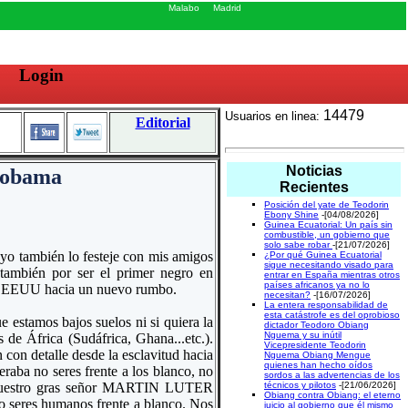
Malabo
Madrid
Login
14479
Usuarios en linea:
Editorial
Noticias
e obama
Recientes
Posición del yate de Teodorin
Ebony Shine
-[04/08/2026]
Guinea Ecuatorial: Un país sin
combustible, un gobierno que
solo sabe robar
-[21/07/2026]
yo también lo festeje con mis amigos
¿Por qué Guinea Ecuatorial
sigue necesitando visado para
 también por ser el primer negro en
entrar en España mientras otros
países africanos ya no lo
ar EEUU hacia un nuevo rumbo.
necesitan?
-[16/07/2026]
La entera responsabilidad de
esta catástrofe es del oprobioso
e estamos bajos suelos ni si quiera la
dictador Teodoro Obiang
Nguema y su inútil
 de África (Sudáfrica, Ghana...etc.).
Vicepresidente Teodorin
con detalle desde la esclavitud hacia
Nguema Obiang Mengue
quienes han hecho oídos
raba no seres frente a los blanco, no
sordos a las advertencias de los
ue nuestro gras señor MARTIN LUTER
técnicos y pilotos
-[21/06/2026]
Obiang contra Obiang: el eterno
o seres humanos frente a blanco. Nos
juicio al gobierno que él mismo