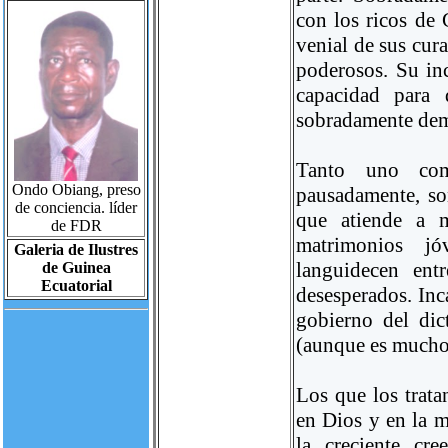
con los ricos de 
venial de sus cura
poderosos. Su in
capacidad para d
sobradamente dem
Tanto uno com
Ondo Obiang, preso
pausadamente, son
de conciencia. líder
que atiende a m
de FDR
matrimonios jóv
Galeria de Ilustres
languidecen ent
de Guinea
Ecuatorial
desesperados. Inc
gobierno del dic
(aunque es mucho
Los que los trata
en Dios y en la m
la creciente cr