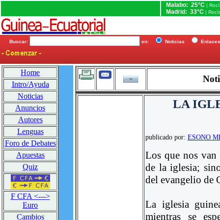
Malabo: 25°C
| Roc
Madrid: 33°C
| Rocí
Buscar:
en:
Noticias
Enlac
Home
Noti
Intro/Ayuda
Noticias
LA IGL
Anuncios
Autores
Lenguas
publicado por:
ESONO M
Foro de Debates
Los que nos van 
Apuestas
de la iglesia; si
Quiz
del evangelio de C
F CFA <--->
La iglesia guin
Euro
mientras se esp
Cambios