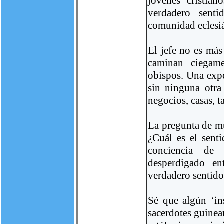
jóvenes cristian
verdadero sent
comunidad eclesiá
El jefe no es más
caminan ciegam
obispos. Una expe
sin ninguna otra
negocios, casas, ta
La pregunta de mu
¿Cuál es el sent
conciencia de 
desperdigado en
verdadero sentido 
Sé que algún ‘ins
sacerdotes guinea