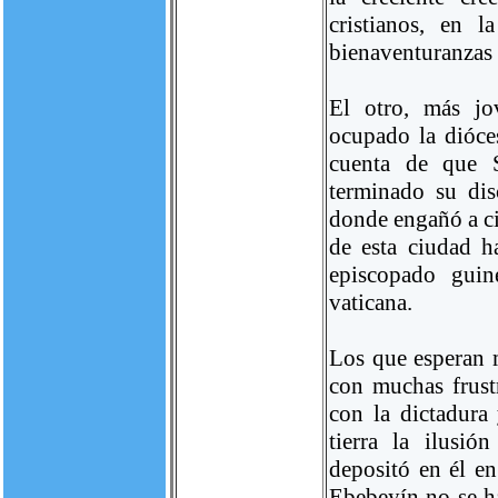
cristianos, en l
bienaventuranzas 
El otro, más jo
ocupado la dióces
cuenta de que S
terminado su dis
donde engañó a cie
de esta ciudad h
episcopado guin
vaticana.
Los que esperan m
con muchas frust
con la dictadur
tierra la ilusió
depositó en él e
Ebebeyín no se ha