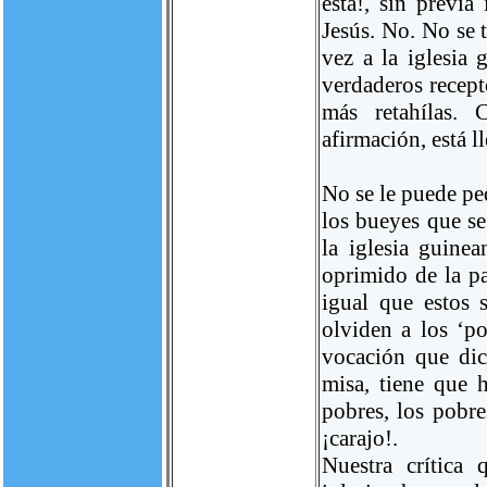
está!, sin previ
Jesús. No. No se t
vez a la iglesia
verdaderos recept
más retahílas. 
afirmación, está ll
No se le puede ped
los bueyes que se
la iglesia guine
oprimido de la pa
igual que estos 
olviden a los ‘po
vocación que dic
misa, tiene que 
pobres, los pobre
¡carajo!.
Nuestra crítica 