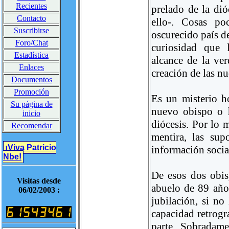
Recientes
prelado de la dió
Contacto
ello-. Cosas po
Suscribirse
oscurecido país de
Foro/Chat
curiosidad que 
Estadística
alcance de la ve
Enlaces
creación de las nu
Documentos
Promoción
Es un misterio h
Su página de
nuevo obispo o 
inicio
diócesis. Por lo 
Recomendar
mentira, las su
¡Viva Patricio
información socia
Nbe!
De esos dos obis
Visitas desde
abuelo de 89 años
06/02/2003 :
jubilación, si no
capacidad retrogr
parte. Sobradam