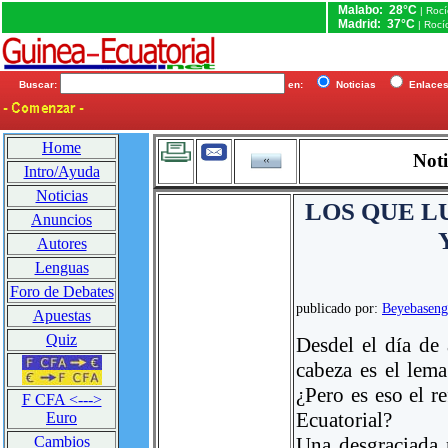
Malabo: 28°C
| Roc
Madrid: 37°C
| Rocí
Buscar:
en:
Noticias
Enlac
Home
Noti
Intro/Ayuda
Noticias
LOS QUE L
Anuncios
Autores
Lenguas
Foro de Debates
publicado por:
Beyebaseng
Apuestas
Quiz
Desdel el día de
cabeza es el lema
¿Pero es eso el r
F CFA <--->
Ecuatorial?
Euro
Una desgraciada n
Cambios