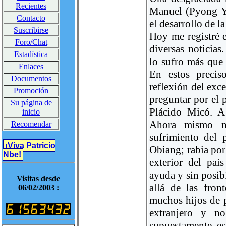
Recientes
Manuel (Pyong Ya
Contacto
el desarrollo de l
Suscribirse
Hoy me registré e
Foro/Chat
diversas noticias
Estadística
lo sufro más que 
Enlaces
En estos precis
Documentos
reflexión del exc
Promoción
preguntar por el 
Su página de
Plácido Micó. A 
inicio
Ahora mismo n
Recomendar
sufrimiento del 
¡Viva Patricio
Obiang; rabia por 
Nbe!
exterior del paí
ayuda y sin posib
Visitas desde
allá de las fro
06/02/2003 :
muchos hijos de p
extranjero y n
supuestamente es