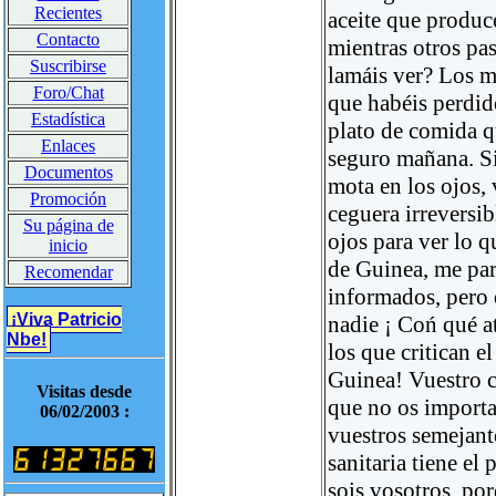
Recientes
aceite que produc
Contacto
mientras otros pas
Suscribirse
lamáis ver? Los m
Foro/Chat
que habéis perdid
Estadística
plato de comida q
Enlaces
seguro mañana. S
Documentos
mota en los ojos, 
Promoción
ceguera irreversib
Su página de
ojos para ver lo q
inicio
de Guinea, me par
Recomendar
informados, pero 
¡Viva Patricio
nadie ¡ Coń qué a
Nbe!
los que critican e
Guinea! Vuestro 
Visitas desde
que no os importa
06/02/2003 :
vuestros semejant
sanitaria tiene el
sois vosotros, por