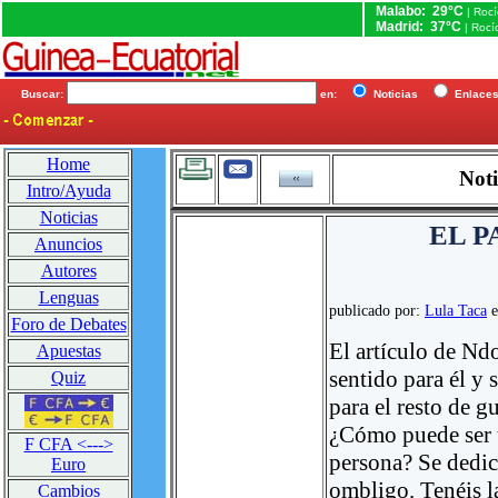
Malabo: 29°C
| Roc
Madrid: 37°C
| Rocí
Buscar:
en:
Noticias
Enlac
Home
Noti
Intro/Ayuda
Noticias
EL P
Anuncios
Autores
Lenguas
publicado por:
Lula Taca
e
Foro de Debates
El artículo de Nd
Apuestas
sentido para él y
Quiz
para el resto de g
¿Cómo puede ser t
F CFA <--->
persona? Se dedic
Euro
ombligo. Tenéis l
Cambios