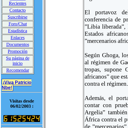
Recientes
Contacto
El portavoz de
Suscribirse
conferencia de pr
Foro/Chat
”Libia liberada”,
Estadística
Estados african
Enlaces
”mercenarios afri
Documentos
Promoción
Según Ghoga, los
Su página de
al régimen de Gad
inicio
tropas, supone 
Recomendar
africanos” que est
¡Viva Patricio
contra el régimen.
Nbe!
Además, el port
Visitas desde
contar con prue
06/02/2003 :
Argelia” también
África contra el 
de ”mercenarios” 