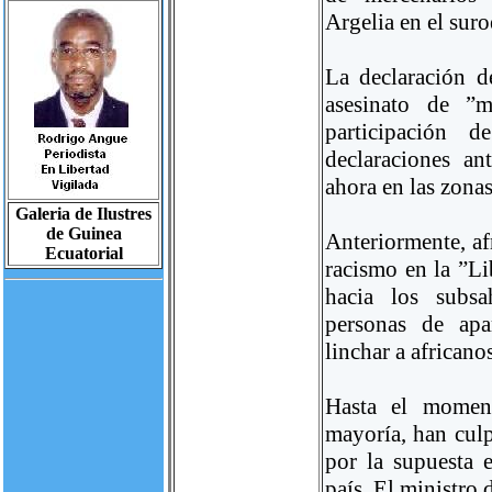
Argelia en el suro
La declaración d
asesinato de ”m
participación d
declaraciones an
ahora en las zonas
Galeria de Ilustres
de Guinea
Anteriormente, a
Ecuatorial
racismo en la ”Li
hacia los subsa
personas de apa
linchar a africanos
Hasta el moment
mayoría, han cul
por la supuesta e
país. El ministro