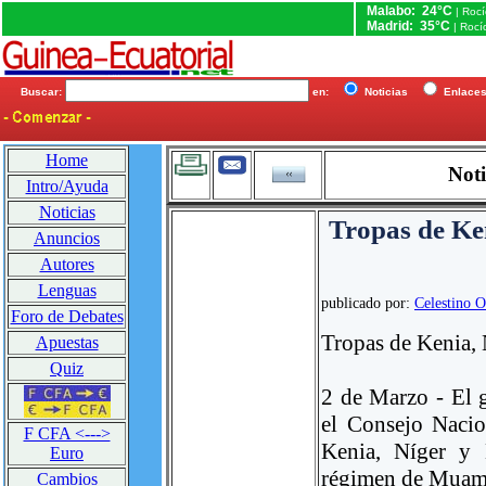
Malabo: 24°C
| Roc
Madrid: 35°C
| Rocí
Buscar:
en:
Noticias
Enlac
Home
Noti
Intro/Ayuda
Noticias
Tropas de Ke
Anuncios
Autores
Lenguas
publicado por:
Celestino 
Foro de Debates
Tropas de Kenia, 
Apuestas
Quiz
2 de Marzo - El g
el Consejo Nacio
F CFA <--->
Kenia, Níger y 
Euro
régimen de Muamar
Cambios